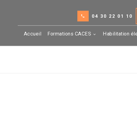
04 30 22 01 10
Accueil
Formations CACES
Habilitation él