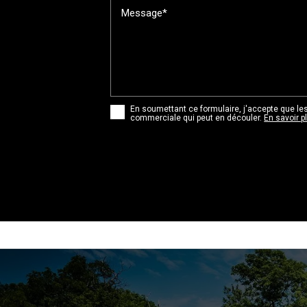
Message*
En soumettant ce formulaire, j'accepte que les
commerciale qui peut en découler.
En savoir p
alt="" title="">