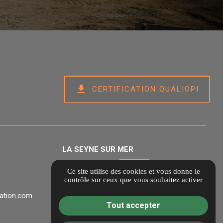
get_app
CERTIFICATION QUALIOPI
LA SEYNE SUR MER
339, chemin Gaston BELTRAME
Ce site utilise des cookies et vous donne le
contrôle sur ceux que vous souhaitez activer
83500 LA SEYNE SUR MER
mation.com
administratif@lesclesdelaformation.com
Tout accepter
04 30 22 01 10