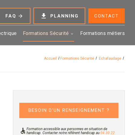
get_app
FAQ
PLANNING
CONTACT
ectrique
Formations Sécurité
Formations métiers
Accueil
Formations Sécurité
Echafaudage
BESOIN D'UN RENSEIGNEMENT ?
Formation accessible aux personnes en situation de
accessible
handicap. Contacter notre référent handicap au
04 30 22