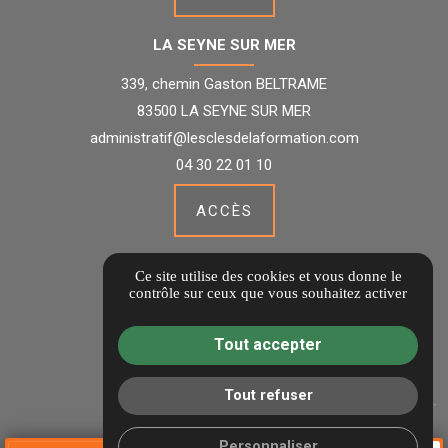
LA SEYNE SUR MER
339, chemin Gaston BELTRAME
83500 LA SEYNE SUR MER
administratif@lesclesdelaformation.com
04 30 22 01 10
ACCÈS
Guide local
Ce site utilise des cookies et vous donne le
Informations complémentaires
contrôle sur ceux que vous souhaitez activer
Mentions légales
Tout accepter
Politique de confidentialité
Gestion des cookies
Tout refuser
Personnaliser