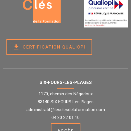
get_app
CERTIFICATION QUALIOPI
SIX-FOURS-LES-PLAGES
1170, chemin des Négadoux
83140 SIX FOURS Les Plages
administratif@lesclesdelaformation.com
04 30 22 01 10
ACCÈS