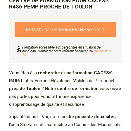
CENTRE DE FORMATION POUR CACES®
R486 PEMP PROCHE DE TOULON
BESOIN D'UN RENSEIGNEMENT ?
Formation accessible aux personnes en situation de
accessible
handicap. Contacter notre référent handicap au
04 30 22 01
10
Vous êtes à la
recherche
d'une
formation CACES®
R486
Plates-Formes Élévatrices Mobiles de Personnel
près de Toulon
? Notre
centre de formation
vous ouvre
ses portes pour vous offrir une expérience
d'apprentissage de qualité et sécurisée.
Implanté dans le Var, notre centre
possède deux sites
,
l'un à Six-Fours et l'autre situé au Cannet-des-Maures, afin